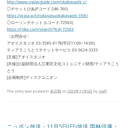
http://www.cnplayguide.com/okabayashi_c/
◯チケットぴあ(Pコード:246-760)
https://w.pia.jp/t/nobuyasuokabayashi-55th/
◯ローソンチケット (Lコード:72563)
https://l-tike.com/search/?lcd=72563
〈お問合せ〉
アオイスタジオ 03-3585-6178(平日11:00~16:00)
ティアラこうとうチケットサービス 03-5624-3333
[主催]アオイスタジオ
[共催]公益財団法人江東区文化コミュニティ財団/ティアラこう
とう
[企画制作]ディスクユニオン
This entry was posted in
未分類
on
2023年11月6日
by
staff
.
ニッポン放送・11月5日(日)放送 岡林信康・