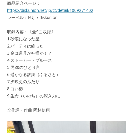
商品紹介ページ：
https://diskunion.net/jp/ct/detail/1009271402
レーベル：FUJI / diskunion
収録内容：〔全9曲収録〕
1.砂漠になった星
2.パーティは終った
3.金は道具か神様か！？
4.ストーカー・ブルース
5.男80のひとり言
6.遥かなる故郷（ふるさと）
7.夕映えのふたり
8.白い椿
9.生命（いのち）の深き力に
全作詞・作曲 岡林信康