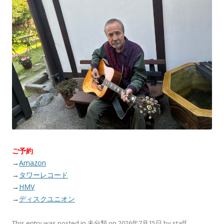
ご予約
→
Amazon
→
タワーレコード
→
HMV
→
ディスクユニオン
This entry was posted in
未分類
on
2026年7月15日
by
staff
.