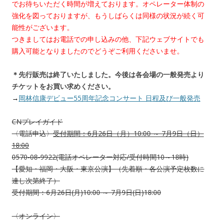
でお待ちいただく時間が増えております。オペレーター体制の
強化を図っておりますが、もうしばらくは同様の状況が続く可
能性がございます。
つきましてはお電話での申し込みの他、下記ウェブサイトでも
購入可能となりましたのでどうぞご利用くださいませ。
＊先行販売は終了いたしました。今後は各会場の一般発売より
チケットをお買い求めください。
→
岡林信康デビュー55周年記念コンサート 日程及び一般発売
CNプレイガイド
〈電話申込〉
受付期間：6月26日（月）10:00 ～ 7月9日（日）
18:00
0570-08-9922(電話オペレーター対応/受付時間10～18時)
【愛知・福岡・大阪・東京公演】（先着順・各公演予定枚数に
達し次第終了）
受付期間：6月26日(月)10:00 ～ 7月9日(日)18:00
〈オンライン〉