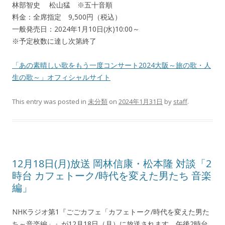
林部智史 松山猛 ※五十音順
料金：全席指定 9,500円（税込）
一般発売日：2024年1月10日(水)10:00～
※予定枚数に達し次第終了
「あの素晴しい歌をもう一度コンサート2024大阪～旅の歌・人
生の歌～」オフィシャルサイト
This entry was posted in
未分類
on
2024年1月31日
by
staff
.
12月18日(月)放送 岡林信康・松本隆 対談「2
時台 カフェトーク/時代を変えた男たち 音楽
編」
NHKラジオ第1『ごごカフェ「カフェトーク/時代を変えた男た
ち～音楽編」』が12月18日（月）に放送されます。午後2時台