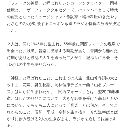
「フォークの神様」と呼ばれたシンガーソングライター・岡林
信康と、「ザ・フォーククルセダーズ」のメンバーとして時代
の寵児となったミュージシャン・作詞家・精神科医のきたやま
おさむの2人が対談するニッポン放送のラジオ特番の放送が決定
した。
２人は、同じ1946年に生まれ、55年前に関西フォークの現場で
出会った。以降、音楽に没頭する時期があり、音楽から離れた
時期がありと波乱の人生を送った二人が半世紀ぶりに再会、そ
れぞれの半生を語り合った。
「神様」と呼ばれたこと、これまでの人生、北山修作詞の大ヒ
ット曲「花嫁」誕生秘話、岡林信康デビュー曲「山谷ブルー
ス」はいかに生まれたか、「関西フォーク」とは、盟友 加藤和
彦、はしだのりひこについて、大きな影響を受けた高石ともや
について、そもそも二人にとって「音楽」とは何か、そしてこ
れからのこと。昭和・平成・令和を生き抜き、今だ道半ばとば
かりに歩み続ける2人の生きざまを、ラジオを通してお届けす
る。