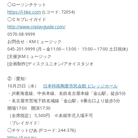
◯ローソンチケット
https://l-tike.com
(Lコード: 72054)
◯ＣＮプレイガイド
http://www.cnplayguide.com/
0570-08-9999
お問合せ：KMミュージック
045-201-9999 (月～金11:00～13:00・ 15:00～17:00 土日祝休)
[主催]KMミュージック
[企画制作]ディスクユニオン/アオイスタジオ
②〈愛知〉
10月25日（水）
日本特殊陶業市民会館 ビレッジホール
・JR東海道線、中央本線、名鉄名古屋本線「金山駅」徒歩5分
・名古屋市営地下鉄名城線「金山駅」6番出口より徒歩5分
開場17:00 開演17:30
［全席指定］ 5,500円 ※未就学児入場不可
〈プレイガイド〉
◯チケットぴあ (Pコード: 244-376)
https://t.pia.jp/