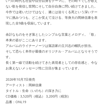
いつの時代も社会や自分自身をテーマに、その時々でしか歌え
ない歌を発信し世間にそして自分自身に問い続けてきました。
今作では老いだけではなく、遂には迫りくる死という深いテー
マに挑みつつも、どこか笑えて泣ける、等身大の岡林信康を表
現した全9曲を収録しています。
余計なものをそぎ落としたシンプルな言葉とメロディ。「歌」
本来の姿がここにあります。
アルバムのライナーノーツは落語家の立川志の輔氏が担当。
そして恐らく本作が最後のオリジナル・アルバムとなりそうで
す。
長く第一線で活動を続けてきた表現者としての存在感と、今な
お衰えないメッセージ性に注目が集まっています。
2026年10月7日発売
アーティスト：岡林信康
タイトル：生命（いのち）の深き力に
CD価格：3,520円（税込） 3,200円（税別）
品番：ONL19