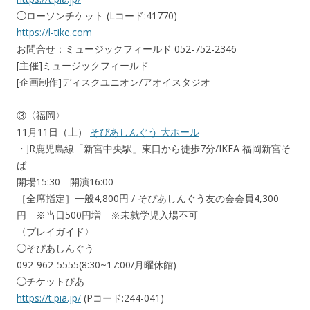
◯ローソンチケット (Lコード:41770)
https://l-tike.com
お問合せ：ミュージックフィールド 052-752-2346
[主催]ミュージックフィールド
[企画制作]ディスクユニオン/アオイスタジオ
③〈福岡〉
11月11日（土）
そぴあしんぐう 大ホール
・JR鹿児島線「新宮中央駅」東口から徒歩7分/IKEA 福岡新宮そ
ば
開場15:30 開演16:00
［全席指定］一般4,800円 / そぴあしんぐう友の会会員4,300
円 ※当日500円増 ※未就学児入場不可
〈プレイガイド〉
◯そぴあしんぐう
092-962-5555(8:30~17:00/月曜休館)
◯チケットぴあ
https://t.pia.jp/
(Pコード:244-041)