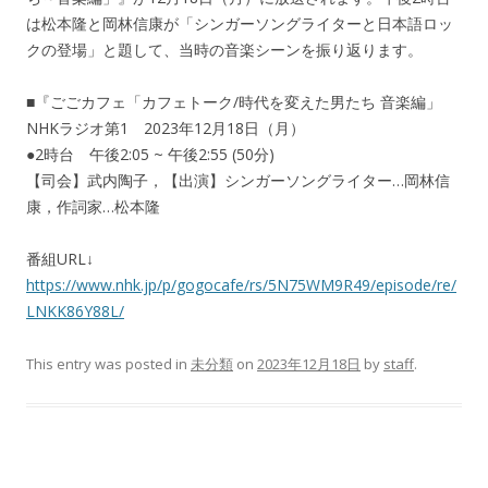
は松本隆と岡林信康が「シンガーソングライターと日本語ロッ
クの登場」と題して、当時の音楽シーンを振り返ります。
■『ごごカフェ「カフェトーク/時代を変えた男たち 音楽編」
NHKラジオ第1 2023年12月18日（月）
●2時台 午後2:05 ~ 午後2:55 (50分)
【司会】武内陶子，【出演】シンガーソングライター…岡林信
康，作詞家…松本隆
番組URL↓
https://www.nhk.jp/p/gogocafe/rs/5N75WM9R49/episode/re/
LNKK86Y88L/
This entry was posted in
未分類
on
2023年12月18日
by
staff
.