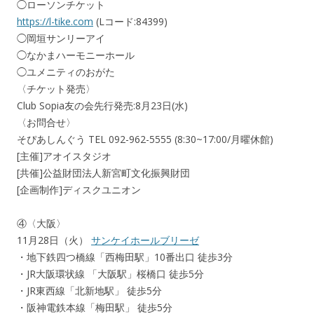
◯ローソンチケット
https://l-tike.com
(Lコード:84399)
◯岡垣サンリーアイ
◯なかまハーモニーホール
◯ユメニティのおがた
〈チケット発売〉
Club Sopia友の会先行発売:8月23日(水)
〈お問合せ〉
そぴあしんぐう TEL 092-962-5555 (8:30~17:00/月曜休館)
[主催]アオイスタジオ
[共催]公益財団法人新宮町文化振興財団
[企画制作]ディスクユニオン
④〈大阪〉
11月28日（火）
サンケイホールブリーゼ
・地下鉄四つ橋線「西梅田駅」10番出口 徒歩3分
・JR大阪環状線 「大阪駅」桜橋口 徒歩5分
・JR東西線「北新地駅」 徒歩5分
・阪神電鉄本線「梅田駅」 徒歩5分