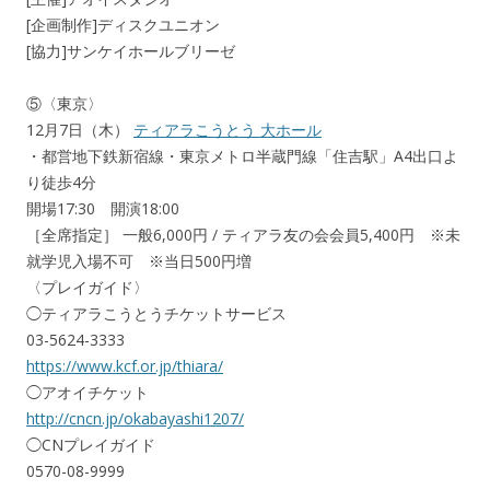
[企画制作]ディスクユニオン
[協力]サンケイホールブリーゼ
⑤〈東京〉
12月7日（木）
ティアラこうとう 大ホール
・都営地下鉄新宿線・東京メトロ半蔵門線「住吉駅」A4出口よ
り徒歩4分
開場17:30 開演18:00
［全席指定］ 一般6,000円 / ティアラ友の会会員5,400円 ※未
就学児入場不可 ※当日500円増
〈プレイガイド〉
◯ティアラこうとうチケットサービス
03-5624-3333
https://www.kcf.or.jp/thiara/
◯アオイチケット
http://cncn.jp/okabayashi1207/
◯CNプレイガイド
0570-08-9999