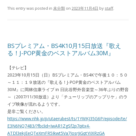
This entry was posted in
未分類
on
2023年11月4日
by
staff
.
BSプレミアム・BS4K10月15日放送『歌え
る！J-POP黄金のベストアルバム30M』
【テレビ】
2023年10月15日（日）BSプレミアム・BS4Kで午後１０：５０
～１１：１９放送の『歌える！J-POP黄金のベストアルバム
30M』に岡林信康ライブ in 日比谷野外音楽堂～36年ぶりの野音
～（2007/11/30放送）より「チューリップのアップリケ」のラ
イブ映像が流れるようです。
是非ご覧ください。
https://www.nhk.jp/p/utaerubest/ts/1YWKJ35G6P/episode/te/
E3N6NQ7483/?fbclid=IwAR1ZgSf2p7qitx4-
ATDl3ekjEeQTeXmFR5Ikwt5Va7JosrJiGqtYiIXRzGA