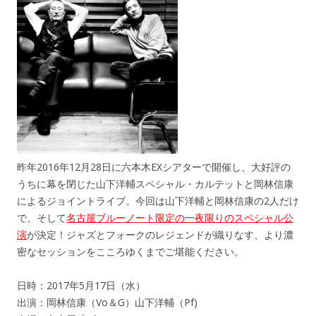
昨年2016年12月28日に六本木EXシアターで開催し、大好評の
うちに幕を閉じた山下洋輔スペシャル・カルテットと岡林信康
によるジョイントライブ。今回は山下洋輔と岡林信康の2人だけ
で、そして
名古屋ブルーノート限定の一夜限りのスペシャル公
演
が決定！ジャズとフォークのレジェンドが織りなす、より濃
密なセッションをこころゆくまでご堪能ください。
日時：2017年5月17日（水）
出演：岡林信康（Vo＆G）山下洋輔（Pf)