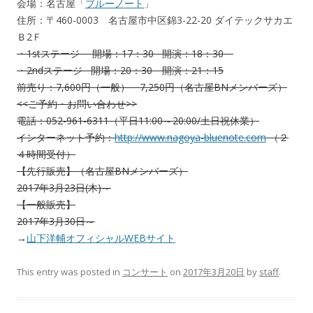
会場：名古屋「
ブルーノート
」
住所：〒460-0003 名古屋市中区錦3-22-20 ダイテックサカエ
Ｂ2Ｆ
・1stステージ 開場：17：30 開演：18：30
・2ndステージ 開場：20：30 開演：21：15
前売り：7,600円（一般） 7,250円（名古屋BNメンバーズ）
<<ご予約・お問い合わせ>>
電話：052-961-6311（平日11:00～20:00/土日祝休業）
インターネット予約：
http://www.nagoya-bluenote.com
（２
４時間受付）
【先行販売】（名古屋BNメンバーズ）
2017年3月23日(木)～
【一般販売】
2017年3月30日～
→
山下洋輔オフィシャルWEBサイト
This entry was posted in
コンサート
on
2017年3月20日
by
staff
.