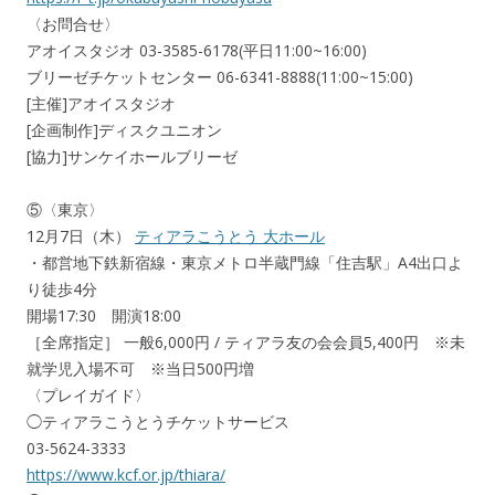
〈お問合せ〉
アオイスタジオ 03-3585-6178(平日11:00~16:00)
ブリーゼチケットセンター 06-6341-8888(11:00~15:00)
[主催]アオイスタジオ
[企画制作]ディスクユニオン
[協力]サンケイホールブリーゼ
⑤〈東京〉
12月7日（木）
ティアラこうとう 大ホール
・都営地下鉄新宿線・東京メトロ半蔵門線「住吉駅」A4出口よ
り徒歩4分
開場17:30 開演18:00
［全席指定］ 一般6,000円 / ティアラ友の会会員5,400円 ※未
就学児入場不可 ※当日500円増
〈プレイガイド〉
◯ティアラこうとうチケットサービス
03-5624-3333
https://www.kcf.or.jp/thiara/