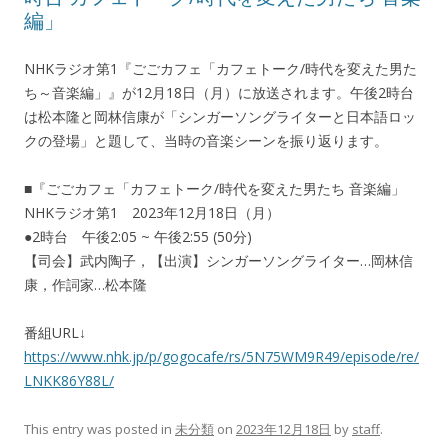
編」
NHKラジオ第1『ごごカフェ「カフェトーク/時代を変えた男た
ち～音楽編」』が12月18日（月）に放送されます。午後2時台
は松本隆と岡林信康が「シンガーソングライターと日本語ロッ
クの登場」と題して、当時の音楽シーンを振り返ります。
■『ごごカフェ「カフェトーク/時代を変えた男たち 音楽編」
NHKラジオ第1 2023年12月18日（月）
●2時台 午後2:05 ~ 午後2:55 (50分)
【司会】武内陶子，【出演】シンガーソングライター…岡林信
康，作詞家…松本隆
番組URL↓
https://www.nhk.jp/p/gogocafe/rs/5N75WM9R49/episode/re/
LNKK86Y88L/
This entry was posted in
未分類
on
2023年12月18日
by
staff
.