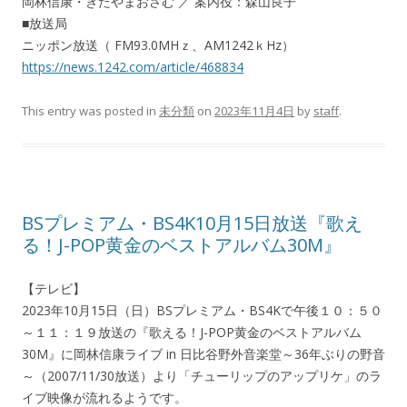
岡林信康・きたやまおさむ ／ 案内役：森山良子
■放送局
ニッポン放送（ FM93.0MHｚ、AM1242ｋHz）
https://news.1242.com/article/468834
This entry was posted in
未分類
on
2023年11月4日
by
staff
.
BSプレミアム・BS4K10月15日放送『歌え
る！J-POP黄金のベストアルバム30M』
【テレビ】
2023年10月15日（日）BSプレミアム・BS4Kで午後１０：５０
～１１：１９放送の『歌える！J-POP黄金のベストアルバム
30M』に岡林信康ライブ in 日比谷野外音楽堂～36年ぶりの野音
～（2007/11/30放送）より「チューリップのアップリケ」のラ
イブ映像が流れるようです。