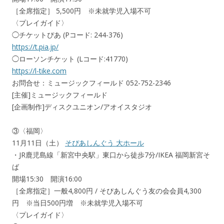
［全席指定］ 5,500円 ※未就学児入場不可
〈プレイガイド〉
◯チケットぴあ (Pコード: 244-376)
https://t.pia.jp/
◯ローソンチケット (Lコード:41770)
https://l-tike.com
お問合せ：ミュージックフィールド 052-752-2346
[主催]ミュージックフィールド
[企画制作]ディスクユニオン/アオイスタジオ
③〈福岡〉
11月11日（土）
そぴあしんぐう 大ホール
・JR鹿児島線「新宮中央駅」東口から徒歩7分/IKEA 福岡新宮そ
ば
開場15:30 開演16:00
［全席指定］一般4,800円 / そぴあしんぐう友の会会員4,300
円 ※当日500円増 ※未就学児入場不可
〈プレイガイド〉