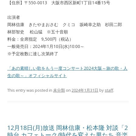
【住所】〒550-0013 大阪市西区新町1丁目14番15号
出演者
岡林信康 きたやまおさむ クミコ 坂崎幸之助 杉田二郎
林部智史 松山猛 ※五十音順
料金：全席指定 9,500円（税込）
一般発売日：2024年1月10日(水)10:00～
※予定枚数に達し次第終了
「あの素晴しい歌をもう一度コンサート2024大阪～旅の歌・人
生の歌～」オフィシャルサイト
This entry was posted in
未分類
on
2024年1月31日
by
staff
.
12月18日(月)放送 岡林信康・松本隆 対談「2
時台 カフェトーク/時代を変えた男たち 音楽