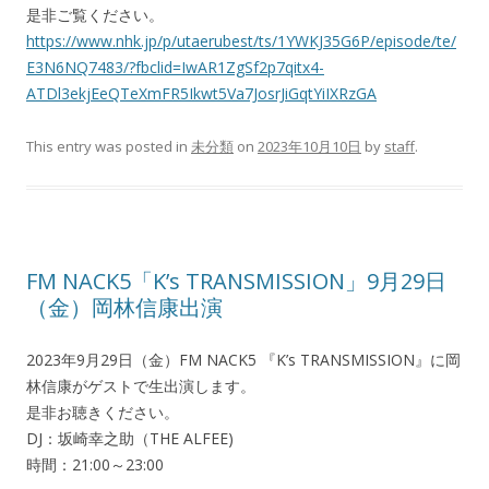
是非ご覧ください。
https://www.nhk.jp/p/utaerubest/ts/1YWKJ35G6P/episode/te/
E3N6NQ7483/?fbclid=IwAR1ZgSf2p7qitx4-
ATDl3ekjEeQTeXmFR5Ikwt5Va7JosrJiGqtYiIXRzGA
This entry was posted in
未分類
on
2023年10月10日
by
staff
.
FM NACK5「K’s TRANSMISSION」9月29日
（金）岡林信康出演
2023年9月29日（金）FM NACK5 『K’s TRANSMISSION』に岡
林信康がゲストで生出演します。
是非お聴きください。
DJ：坂崎幸之助（THE ALFEE)
時間：21:00～23:00