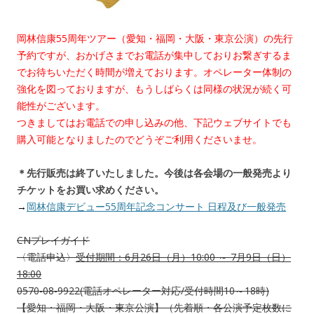
岡林信康55周年ツアー（愛知・福岡・大阪・東京公演）の先行
予約ですが、おかげさまでお電話が集中しておりお繋ぎするま
でお待ちいただく時間が増えております。オペレーター体制の
強化を図っておりますが、もうしばらくは同様の状況が続く可
能性がございます。
つきましてはお電話での申し込みの他、下記ウェブサイトでも
購入可能となりましたのでどうぞご利用くださいませ。
＊先行販売は終了いたしました。今後は各会場の一般発売より
チケットをお買い求めください。
→
岡林信康デビュー55周年記念コンサート 日程及び一般発売
CNプレイガイド
〈電話申込〉
受付期間：6月26日（月）10:00 ～ 7月9日（日）
18:00
0570-08-9922(電話オペレーター対応/受付時間10～18時)
【愛知・福岡・大阪・東京公演】（先着順・各公演予定枚数に