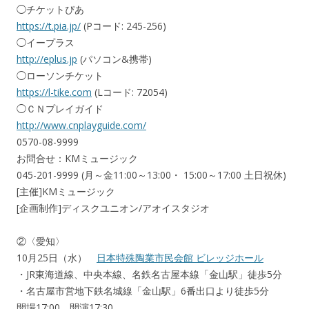
◯チケットぴあ
https://t.pia.jp/
(Pコード: 245-256)
◯イープラス
http://eplus.jp
(パソコン&携帯)
◯ローソンチケット
https://l-tike.com
(Lコード: 72054)
◯ＣＮプレイガイド
http://www.cnplayguide.com/
0570-08-9999
お問合せ：KMミュージック
045-201-9999 (月～金11:00～13:00・ 15:00～17:00 土日祝休)
[主催]KMミュージック
[企画制作]ディスクユニオン/アオイスタジオ
②〈愛知〉
10月25日（水）
日本特殊陶業市民会館 ビレッジホール
・JR東海道線、中央本線、名鉄名古屋本線「金山駅」徒歩5分
・名古屋市営地下鉄名城線「金山駅」6番出口より徒歩5分
開場17:00 開演17:30