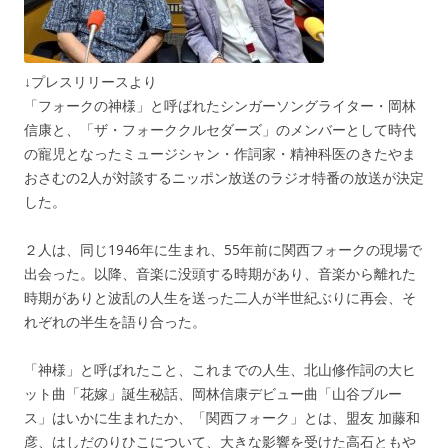
↓プレスリリースより
「フォークの神様」と呼ばれたシンガーソングライター・岡林
信康と、「ザ・フォーククルセダーズ」のメンバーとして時代
の寵児となったミュージシャン・作詞家・精神科医のきたやま
おさむの2人が対談するニッポン放送のラジオ特番の放送が決定
した。
２人は、同じ1946年に生まれ、55年前に関西フォークの現場で
出会った。以降、音楽に没頭する時期があり、音楽から離れた
時期がありと波乱の人生を送った二人が半世紀ぶりに再会、そ
れぞれの半生を語り合った。
「神様」と呼ばれたこと、これまでの人生、北山修作詞の大ヒ
ット曲「花嫁」誕生秘話、岡林信康デビュー曲「山谷ブルー
ス」はいかに生まれたか、「関西フォーク」とは、盟友 加藤和
彦、はしだのりひこについて、大きな影響を受けた高石ともや