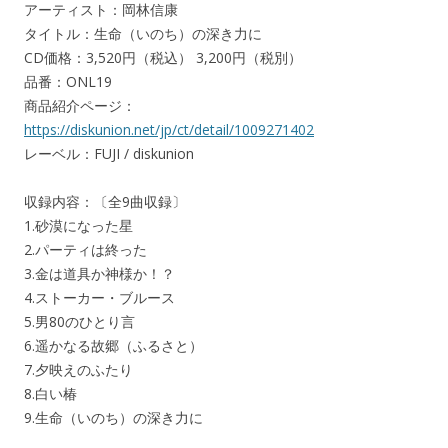
アーティスト：岡林信康
タイトル：生命（いのち）の深き力に
CD価格：3,520円（税込） 3,200円（税別）
品番：ONL19
商品紹介ページ：
https://diskunion.net/jp/ct/detail/1009271402
レーベル：FUJI / diskunion
収録内容：〔全9曲収録〕
1.砂漠になった星
2.パーティは終った
3.金は道具か神様か！？
4.ストーカー・ブルース
5.男80のひとり言
6.遥かなる故郷（ふるさと）
7.夕映えのふたり
8.白い椿
9.生命（いのち）の深き力に