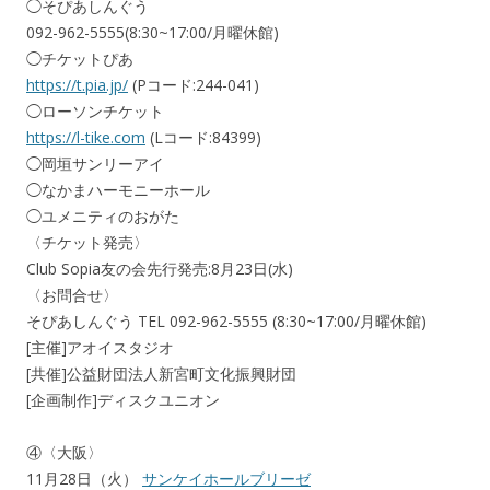
◯そぴあしんぐう
092-962-5555(8:30~17:00/月曜休館)
◯チケットぴあ
https://t.pia.jp/
(Pコード:244-041)
◯ローソンチケット
https://l-tike.com
(Lコード:84399)
◯岡垣サンリーアイ
◯なかまハーモニーホール
◯ユメニティのおがた
〈チケット発売〉
Club Sopia友の会先行発売:8月23日(水)
〈お問合せ〉
そぴあしんぐう TEL 092-962-5555 (8:30~17:00/月曜休館)
[主催]アオイスタジオ
[共催]公益財団法人新宮町文化振興財団
[企画制作]ディスクユニオン
④〈大阪〉
11月28日（火）
サンケイホールブリーゼ