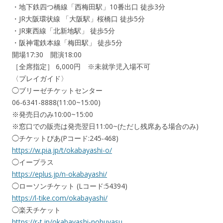
・地下鉄四つ橋線「西梅田駅」10番出口 徒歩3分
・JR大阪環状線 「大阪駅」桜橋口 徒歩5分
・JR東西線「北新地駅」 徒歩5分
・阪神電鉄本線「梅田駅」 徒歩5分
開場17:30 開演18:00
［全席指定］ 6,000円 ※未就学児入場不可
〈プレイガイド〉
◯ブリーゼチケットセンター
06-6341-8888(11:00~15:00)
※発売日のみ10:00~15:00
※窓口での販売は発売翌日11:00~(ただし残席ある場合のみ)
◯チケットぴあ(Pコード:245-468)
https://w.pia.jp/t/okabayashi-o/
◯イープラス
https://eplus.jp/n-okabayashi/
◯ローソンチケット (Lコード:54394)
https://l-tike.com/okabayashi/
◯楽天チケット
https://r-t.jp/okabayashi-nobuyasu