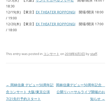
12/5(水) 【大阪】
サンケイホールブリーゼ
開場/開演 18:00 /
18:30
12/19(水) 【東京】
EX THEATER ROPPONGI
開場/開演 18:00
/ 19:00
12/20(木) 【東京】
EX THEATER ROPPONGI
開場/開演 17:00
/ 18:00
This entry was posted in
コンサート
on
2018年6月3日
by
staff
.
Post
←
岡林信康 デビュー50周年記
岡林信康デビュー50周年記念
navigation
念コンサート 大阪/東京公演
公開リハーサルライブ開催のお
7/21先行予約スタート
知らせ
→