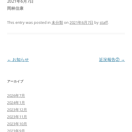
2021年6月7日
岡林信康
This entry was posted in
未分類
on
2021年6月7日
by
staff
.
Post
←
お知らせ
近況報告②
→
navigation
アーカイブ
2026年7月
2024年1月
2023年12月
2023年11月
2023年10月
2023年9月